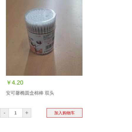
￥4.20
安可馨椭圆盒棉棒 双头
-
+
加入购物车