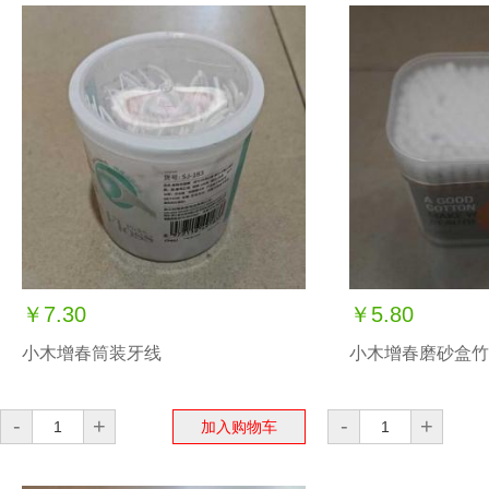
￥7.30
￥5.80
小木增春筒装牙线
小木增春磨砂盒竹
-
+
-
+
加入购物车