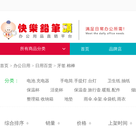
所有商品分类
首页
品牌店
首页
>
办公日用
>
日用百货
>
牙签.棉棒
分类：
电池.充电器
手电筒.手提灯.台灯
卫生纸.抽纸
保温杯
活瓷杯
保温壶.旅行壶.暖瓶.配件
烟
整理箱.收纳箱
地垫
雨伞.伞架.伞袋机.雨衣
综合排序
销量
价格
上架时间